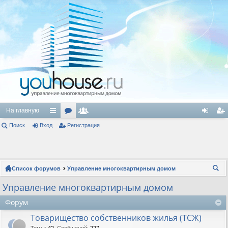
На главную
Поиск
Вход
с
ор
Регистрация
ол
хо
ег
ы
ум
ьз
д
ис
лк
ы
ов
тр
Список форумов
Управление многоквартирным домом
и
ат
ац
ои
Управление многоквартирным домом
ел
ия
ск
Форум
и
Товарищество собственников жилья (ТСЖ)
Темы
:
42
,
Сообщений
:
227