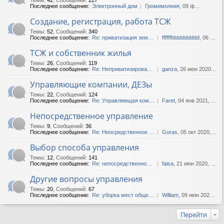
Последнее сообщение:
Электронный дом
Громимолния
, 09 фев 2018, 11:43
Создание, регистрация, работа ТСЖ
Темы
:
52
,
Сообщений
:
340
Последнее сообщение:
Re: приватизация земли ТСЖ
fffffffddddddddd
, 06 июл 2019, 16:07
ТСЖ и собственник жилья
Темы
:
26
,
Сообщений
:
119
Последнее сообщение:
Re: Неприватизированные ква...
ganza
, 26 июн 2020, 13:29
Управляющие компании, ДЕЗы
Темы
:
22
,
Сообщений
:
124
Последнее сообщение:
Re: Управляющая компания не...
Faret
, 04 янв 2021, 14:10
Непосредственное управление
Темы
:
9
,
Сообщений
:
36
Последнее сообщение:
Re: Неосредственное управле...
Goras
, 05 окт 2020, 20:43
Выбор способа управления
Темы
:
12
,
Сообщений
:
141
Последнее сообщение:
Re: непосредственное управл...
faisa
, 21 июн 2020, 04:38
Другие вопросы управления
Темы
:
20
,
Сообщений
:
67
Последнее сообщение:
Re: уборка мест общего поль...
William
, 09 июн 2020, 14:04
Перейти