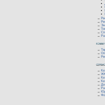
→
Ре
→
Ре
→
Эн
→
То
→
Сп
→
Ра
→
Та
→
Оп
→
Ре
→
Ка
→
ЖК
→
Ка
→
Ка
→
До
→
Ра
→
Юр
→
Фо