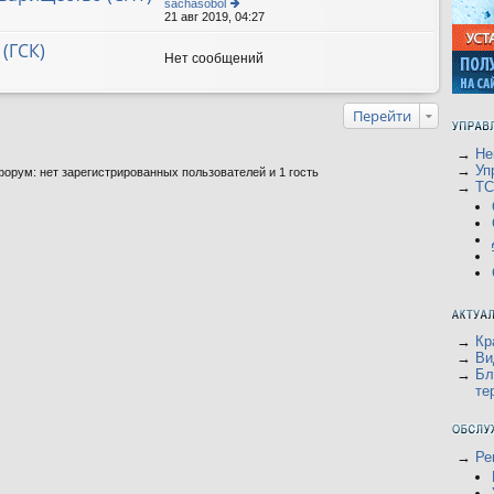
sachasobol
21 авг 2019, 04:27
е
р
е
(ГСК)
йт
Нет сообщений
и
к
п
о
Перейти
с
л
е
→
Не
д
→
Уп
орум: нет зарегистрированных пользователей и 1 гость
н
→
Т
е
м
у
с
о
о
б
щ
е
н
и
ю
→
Кр
→
Ви
→
Бл
те
→
Ре