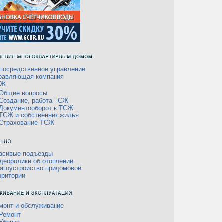
посредственное управление
равляющая компания
СЖ
Общие вопросы
Создание, работа ТСЖ
Документооборот в ТСЖ
ТСЖ и собственник жилья
Страхование ТСЖ
асивые подъезды
деоролики об отоплении
агоустройство придомовой
рритории
монт и обслуживание
Ремонт
Уборка