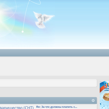
варищество (СНТ)
Re: За что должны платить с...