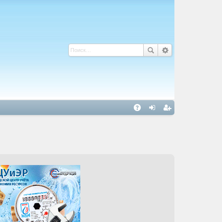
С
A
хо
ег
Q
д
ис
тр
ац
ия