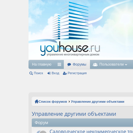
На главную
Форумы
Пользователи
Поиск
Вход
с
Регистрация
ы
лк
и
Список форумов
Управление другими объектами
Управление другими объектами
Форум
Садоводческое некоммерческое то