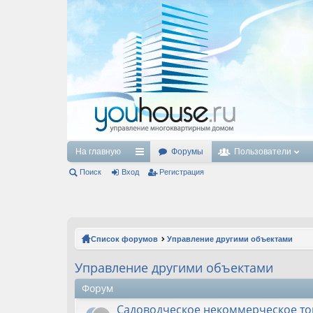
На главную
Форумы
Пользователи
Поиск
Вход
с
Регистрация
ы
лк
и
Список форумов
Управление другими объектами
Управление другими объектами
Форум
Садоводческое некоммерческое то