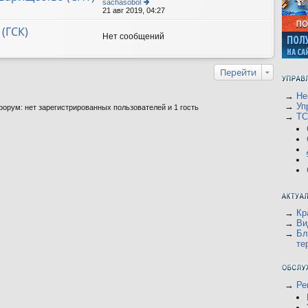
sachasobol
21 авг 2019, 04:27
е
р
е
(ГСК)
йт
Нет сообщений
и
к
п
о
Перейти
с
л
е
→
Не
д
→
Уп
орум: нет зарегистрированных пользователей и 1 гость
н
→
Т
е
м
у
с
о
о
б
щ
е
н
и
ю
→
Кр
→
Ви
→
Бл
те
→
Ре