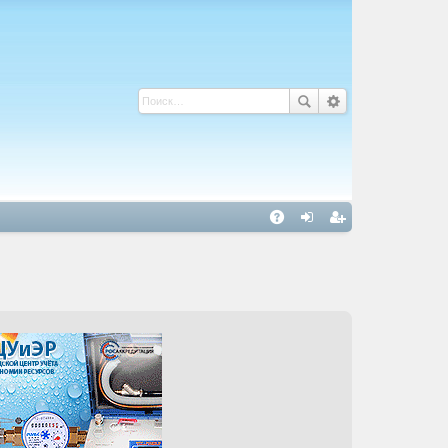
С
A
хо
ег
Q
д
ис
тр
ац
ия