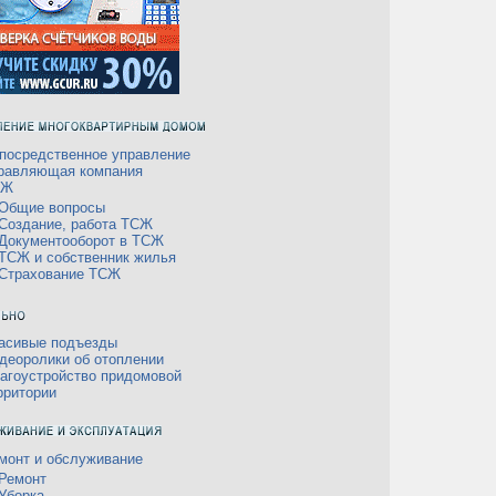
посредственное управление
равляющая компания
СЖ
Общие вопросы
Создание, работа ТСЖ
Документооборот в ТСЖ
ТСЖ и собственник жилья
Страхование ТСЖ
асивые подъезды
деоролики об отоплении
агоустройство придомовой
рритории
монт и обслуживание
Ремонт
Уборка