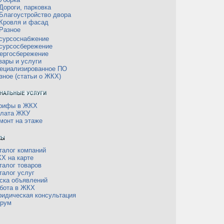
Дороги, парковка
Благоустройство двора
Кровля и фасад
Разное
сурсоснабжение
сурсосбережение
ергосбережение
вары и услуги
ециализированное ПО
зное (статьи о ЖКХ)
рифы в ЖКХ
лата ЖКУ
монт на этаже
талог компаний
Х на карте
талог товаров
талог услуг
ска объявлений
бота в ЖКХ
идическая консультация
рум