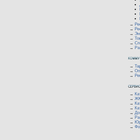
→
Ре
→
Ре
→
Эн
→
То
→
Сп
→
Ра
→
Та
→
Оп
→
Ре
→
Ка
→
ЖК
→
Ка
→
Ка
→
До
→
Ра
→
Юр
→
Фо