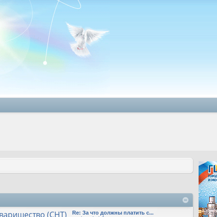
варищество (СНТ)
Re: За что должны платить с...