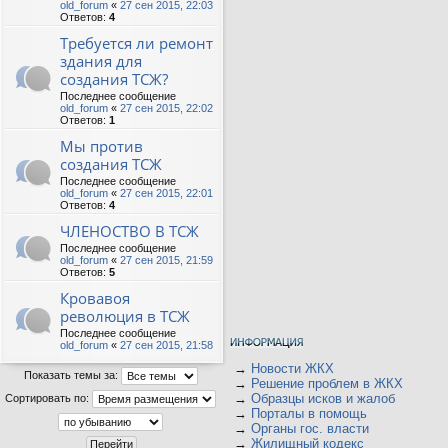
old_forum
«
27 сен 2015, 22:03
Ответов:
4
Требуется ли ремонт
здания для
создания ТСЖ?
Последнее сообщение
old_forum
«
27 сен 2015, 22:02
Ответов:
1
Мы против
создания ТСЖ
Последнее сообщение
old_forum
«
27 сен 2015, 22:01
Ответов:
4
ЧЛЕНОСТВО В ТСЖ
Последнее сообщение
old_forum
«
27 сен 2015, 21:59
Ответов:
5
Кровавоя
революция в ТСЖ
Последнее сообщение
old_forum
«
27 сен 2015, 21:58
→
Новости ЖКХ
Показать темы за:
→
Решение проблем в ЖКХ
→
Образцы исков и жалоб
Сортировать по:
→
Порталы в помощь
→
Органы гос. власти
→
Жилищный кодекс