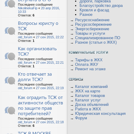
Дороги, парковка
Последнее сообщение
Благоустройство двора
NikolinekaFip
«
20 апр 2016,
Кровля и фасад
10:33
Разное
Ответов:
6
→
Ресурсоснабжение
Вопросы юристу о
→
Ресурсосбережение
ТСЖ
→
Энергосбережение
→
Товары и услуги
Последнее сообщение
old_forum
«
27 сен 2015, 22:22
→
Специализированное ПО
Ответов:
1
→
Разное (статьи о ЖКХ)
Как организовать
ТСЖ?
Последнее сообщение
→
Тарифы в ЖКХ
old_forum
«
27 сен 2015, 22:21
→
Оплата ЖКУ
Ответов:
1
→
Ремонт на этаже
Кто отвечает за
долги ТСЖ?
Последнее сообщение
→
Каталог компаний
old_forum
«
27 сен 2015, 22:19
→
ЖКХ на карте
→
Каталог товаров
Как оградить ТСЖ от
→
Каталог услуг
активности обществ
→
Доска объявлений
по защите прав
→
Работа в ЖКХ
потребителей?
→
Юридическая консультация
→
Форум
Последнее сообщение
old_forum
«
27 сен 2015, 22:18
Ответов:
6
ТСЖ В МОСКВЕ