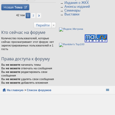
→
Издания о ЖКХ
→
Анонсы изданий
Новая
Тема
→
Семинары
→
Выставки
42 тем
1
2
Перейти
Кто сейчас на форуме
Количество пользователей, которые
сейчас просматривают этот форум: нет
зарегистрированных пользователей и 1
гость
Права доступа к форуму
Вы
не можете
начинать темы
Вы
не можете
отвечать на сообщения
Вы
не можете
редактировать свои
сообщения
Вы
не можете
удалять свои сообщения
Вы
не можете
добавлять вложения
На главную
Список форумов