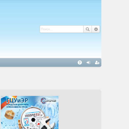
С
A
хо
ег
Q
д
ис
тр
ац
ия