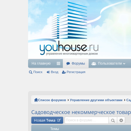
На главную
Форумы
Пользователи
Поиск
Вход
с
Регистрация
ы
лк
и
Список форумов
Управление другими объектами
Са
Садоводческое некоммерческое товар
Новая
Тема
Темы