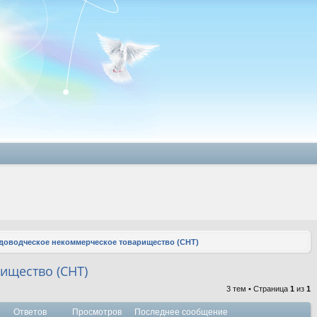
доводческое некоммерческое товарищество (СНТ)
ищество (СНТ)
3 тем • Страница
1
из
1
Ответов
Просмотров
Последнее сообщение