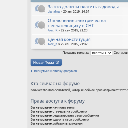
За что должны платить садоводы
ulahalina
» 20 авг 2019, 14:24
Отключение электричества
неплательщику в СНТ
Alex_K
» 22 сен 2015, 21:23
Дачная конституция
Alex_K
» 22 сен 2015, 21:32
Показать темы за:
Сортиров
Новая
Тема
Вернуться к списку форумов
Кто сейчас на форуме
Количество пользователей, которые сейчас просматривают этот ф
Права доступа к форуму
Вы
не можете
начинать темы
Вы
не можете
отвечать на сообщения
Вы
не можете
редактировать свои сообщения
Вы
не можете
удалять свои сообщения
Вы
не можете
добавлять вложения