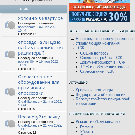
16 тем • Страница
1
из
1
Темы
холодно в квартире
Последнее сообщение
appreen004
«
03 ноя 2022,
13:44
Ответов:
18
→
Непосредственное управление
оправдана ли цена
→
Управляющая компания
на биметаллические
→
ТСЖ
радиаторы?
Общие вопросы
Создание, работа ТСЖ
Последнее сообщение
appreen004
«
19 июл 2022,
Документооборот в ТСЖ
11:59
ТСЖ и собственник жилья
Ответов:
4
Страхование ТСЖ
Отечественное
оборудование для
промывки и
→
Красивые подъезды
опрессовки
→
Видеоролики об отоплении
Последнее сообщение
→
Благоустройство придомовой
OlgaNikolaeva
«
21 янв 2022,
территории
10:44
Ответов:
5
Посоветуйте печку
→
Ремонт и обслуживание
Последнее сообщение
OlgaNikolaeva
«
21 янв 2022,
Ремонт
10:43
Уборка
Ответов:
13