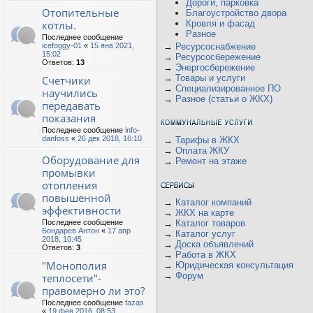
Дороги, парковка
Отопительные
Благоустройство двора
котлы.
Кровля и фасад
Разное
Последнее сообщение
icefoggy-01
«
15 янв 2021,
→
Ресурсоснабжение
15:02
→
Ресурсосбережение
Ответов:
13
→
Энергосбережение
→
Товары и услуги
Счетчики
→
Специализированное ПО
научились
→
Разное (статьи о ЖКХ)
передавать
показания
Последнее сообщение
info-
danfoss
«
26 дек 2018, 16:10
→
Тарифы в ЖКХ
→
Оплата ЖКУ
Оборудование для
→
Ремонт на этаже
промывки
отопления
повышенной
→
Каталог компаний
эффективности
→
ЖКХ на карте
Последнее сообщение
→
Каталог товаров
Бондарев Антон
«
17 апр
→
Каталог услуг
2018, 10:45
→
Доска объявлений
Ответов:
3
→
Работа в ЖКХ
"Монополия
→
Юридическая консультация
→
Форум
теплосети"-
правомерно ли это?
Последнее сообщение
fazas
«
19 фев 2016, 08:53