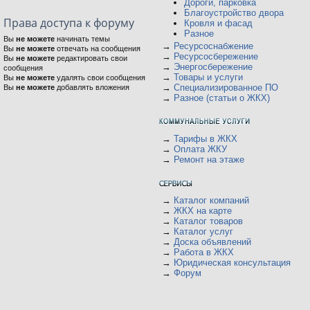
Дороги, парковка
Благоустройство двора
Права доступа к форуму
Кровля и фасад
Разное
Вы
не можете
начинать темы
→
Ресурсоснабжение
Вы
не можете
отвечать на сообщения
→
Ресурсосбережение
Вы
не можете
редактировать свои
→
Энергосбережение
сообщения
→
Товары и услуги
Вы
не можете
удалять свои сообщения
→
Специализированное ПО
Вы
не можете
добавлять вложения
→
Разное (статьи о ЖКХ)
→
Тарифы в ЖКХ
→
Оплата ЖКУ
→
Ремонт на этаже
→
Каталог компаний
→
ЖКХ на карте
→
Каталог товаров
→
Каталог услуг
→
Доска объявлений
→
Работа в ЖКХ
→
Юридическая консультация
→
Форум