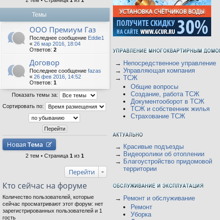
2 тем • Страница
1
из
1
Темы
ООО Премиум Газ
Последнее сообщение
Eddie1
«
26 мар 2016, 18:04
Ответов:
2
Договор
→
Непосредственное управление
→
Управляющая компания
Последнее сообщение
fazas
«
26 фев 2016, 14:52
→
ТСЖ
Ответов:
1
Общие вопросы
Создание, работа ТСЖ
Показать темы за:
Документооборот в ТСЖ
Сортировать по:
ТСЖ и собственник жилья
Страхование ТСЖ
Новая
Тема
→
Красивые подъезды
→
Видеоролики об отоплении
2 тем • Страница
1
из
1
→
Благоустройство придомовой
территории
Перейти
Кто сейчас на форуме
Количество пользователей, которые
→
Ремонт и обслуживание
сейчас просматривают этот форум: нет
Ремонт
зарегистрированных пользователей и 1
Уборка
гость