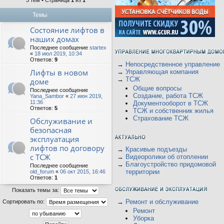
3 тем • Страница
1
из
1
Темы
Состояние лифтов в
наших домах
Последнее сообщение
startex
«
18 июл 2019, 10:34
Ответов:
9
→
Непосредственное управление
Лифты в новом
→
Управляющая компания
→
ТСЖ
доме
Общие вопросы
Последнее сообщение
Создание, работа ТСЖ
Yana_Sambor
«
27 июн 2019,
11:36
Документооборот в ТСЖ
Ответов:
5
ТСЖ и собственник жилья
Страхование ТСЖ
Обслуживание и
безопасная
эксплуатация
лифтов по договору
→
Красивые подъезды
с ТСЖ
→
Видеоролики об отоплении
→
Благоустройство придомовой
Последнее сообщение
территории
old_forum
«
06 окт 2015, 16:46
Ответов:
1
Показать темы за:
→
Ремонт и обслуживание
Сортировать по:
Ремонт
Уборка