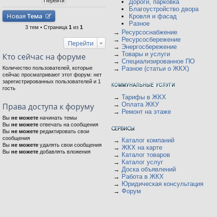
Дороги, парковка
Благоустройство двора
Новая
Тема
Кровля и фасад
Разное
3 тем • Страница
1
из
1
→
Ресурсоснабжение
→
Ресурсосбережение
Перейти
→
Энергосбережение
→
Товары и услуги
Кто сейчас на форуме
→
Специализированное ПО
Количество пользователей, которые
→
Разное (статьи о ЖКХ)
сейчас просматривают этот форум: нет
зарегистрированных пользователей и 1
гость
→
Тарифы в ЖКХ
→
Оплата ЖКУ
Права доступа к форуму
→
Ремонт на этаже
Вы
не можете
начинать темы
Вы
не можете
отвечать на сообщения
Вы
не можете
редактировать свои
сообщения
→
Каталог компаний
Вы
не можете
удалять свои сообщения
→
ЖКХ на карте
Вы
не можете
добавлять вложения
→
Каталог товаров
→
Каталог услуг
→
Доска объявлений
→
Работа в ЖКХ
→
Юридическая консультация
→
Форум