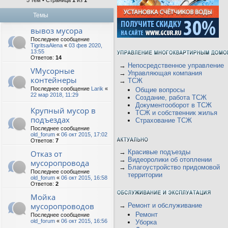
5 тем • Страница
1
из
1
Темы
вывоз мусора
Последнее сообщение
TigritsaAlena
«
03 фев 2020,
13:55
Ответов:
14
→
Непосредственное управление
VМусорные
→
Управляющая компания
контейнеры
→
ТСЖ
Последнее сообщение
Larik
«
Общие вопросы
22 мар 2018, 11:29
Создание, работа ТСЖ
Документооборот в ТСЖ
Крупный мусор в
ТСЖ и собственник жилья
подъездах
Страхование ТСЖ
Последнее сообщение
old_forum
«
06 окт 2015, 17:02
Ответов:
7
→
Красивые подъезды
Отказ от
→
Видеоролики об отоплении
мусоропровода
→
Благоустройство придомовой
Последнее сообщение
территории
old_forum
«
06 окт 2015, 16:58
Ответов:
2
Мойка
мусоропроводов
→
Ремонт и обслуживание
Ремонт
Последнее сообщение
old_forum
«
06 окт 2015, 16:56
Уборка