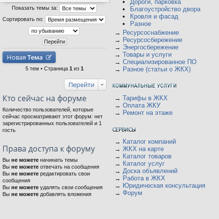
Дороги, парковка
Показать темы за:
Благоустройство двора
Кровля и фасад
Сортировать по:
Разное
→
Ресурсоснабжение
→
Ресурсосбережение
→
Энергосбережение
→
Товары и услуги
Новая
Тема
→
Специализированное ПО
5 тем • Страница
1
из
1
→
Разное (статьи о ЖКХ)
Перейти
Кто сейчас на форуме
→
Тарифы в ЖКХ
→
Оплата ЖКУ
Количество пользователей, которые
→
Ремонт на этаже
сейчас просматривают этот форум: нет
зарегистрированных пользователей и 1
гость
→
Каталог компаний
Права доступа к форуму
→
ЖКХ на карте
→
Каталог товаров
Вы
не можете
начинать темы
→
Каталог услуг
Вы
не можете
отвечать на сообщения
→
Доска объявлений
Вы
не можете
редактировать свои
→
Работа в ЖКХ
сообщения
→
Юридическая консультация
Вы
не можете
удалять свои сообщения
→
Форум
Вы
не можете
добавлять вложения