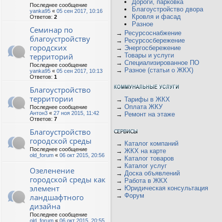
Дороги, парковка
Последнее сообщение
Благоустройство двора
yanka95
«
05 сен 2017, 10:16
Кровля и фасад
Ответов:
2
Разное
Семинар по
→
Ресурсоснабжение
благоустройству
→
Ресурсосбережение
городских
→
Энергосбережение
территорий
→
Товары и услуги
→
Специализированное ПО
Последнее сообщение
→
Разное (статьи о ЖКХ)
yanka95
«
05 сен 2017, 10:13
Ответов:
1
Благоустройство
территории
→
Тарифы в ЖКХ
→
Оплата ЖКУ
Последнее сообщение
Антон3
«
27 ноя 2015, 11:42
→
Ремонт на этаже
Ответов:
7
Благоустройство
городской среды
→
Каталог компаний
Последнее сообщение
→
ЖКХ на карте
old_forum
«
06 окт 2015, 20:56
→
Каталог товаров
→
Каталог услуг
Озеленение
→
Доска объявлений
городской среды как
→
Работа в ЖКХ
элемент
→
Юридическая консультация
→
Форум
ландшафтного
дизайна
Последнее сообщение
old_forum
«
06 окт 2015, 20:55