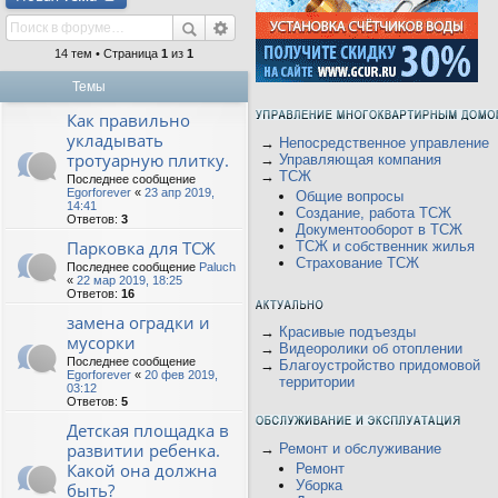
14 тем • Страница
1
из
1
Темы
Как правильно
укладывать
→
Непосредственное управление
тротуарную плитку.
→
Управляющая компания
→
ТСЖ
Последнее сообщение
Egorforever
«
23 апр 2019,
Общие вопросы
14:41
Создание, работа ТСЖ
Ответов:
3
Документооборот в ТСЖ
Парковка для ТСЖ
ТСЖ и собственник жилья
Страхование ТСЖ
Последнее сообщение
Paluch
«
22 мар 2019, 18:25
Ответов:
16
замена оградки и
→
Красивые подъезды
мусорки
→
Видеоролики об отоплении
Последнее сообщение
→
Благоустройство придомовой
Egorforever
«
20 фев 2019,
территории
03:12
Ответов:
5
Детская площадка в
развитии ребенка.
→
Ремонт и обслуживание
Какой она должна
Ремонт
Уборка
быть?