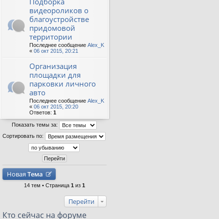
Подборка
видеороликов о
благоустройстве
придомовой
территории
Последнее сообщение
Alex_K
«
06 окт 2015, 20:21
Организация
площадки для
парковки личного
авто
Последнее сообщение
Alex_K
«
06 окт 2015, 20:20
Ответов:
1
Показать темы за:
Сортировать по:
Новая
Тема
14 тем • Страница
1
из
1
Перейти
Кто сейчас на форуме