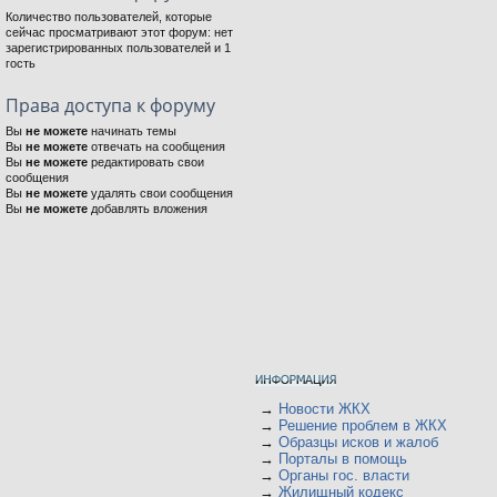
Количество пользователей, которые
сейчас просматривают этот форум: нет
зарегистрированных пользователей и 1
гость
Права доступа к форуму
Вы
не можете
начинать темы
Вы
не можете
отвечать на сообщения
Вы
не можете
редактировать свои
сообщения
Вы
не можете
удалять свои сообщения
Вы
не можете
добавлять вложения
→
Новости ЖКХ
→
Решение проблем в ЖКХ
→
Образцы исков и жалоб
→
Порталы в помощь
→
Органы гос. власти
→
Жилищный кодекс