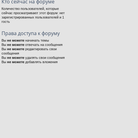
Кто сейчас на форуме
Количество пользователей, которые
сейчас просматривают этот форум: нет
зарегистрированных пользователей и 1
гость
Права доступа к форуму
Вы
не можете
начинать темы
Вы
не можете
отвечать на сообщения
Вы
не можете
редактировать свои
сообщения
Вы
не можете
удалять свои сообщения
Вы
не можете
добавлять вложения