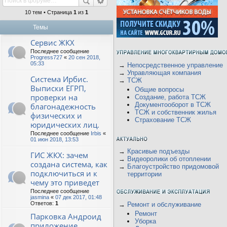
10 тем • Страница
1
из
1
Темы
Сервис ЖКХ
Последнее сообщение
Progress727
«
20 сен 2018,
05:33
→
Непосредственное управление
→
Управляющая компания
Система Ирбис.
→
ТСЖ
Выписки ЕГРП,
Общие вопросы
проверки на
Создание, работа ТСЖ
Документооборот в ТСЖ
благонадежность
ТСЖ и собственник жилья
физических и
Страхование ТСЖ
юридических лиц.
Последнее сообщение
Irbis
«
01 июн 2018, 13:53
→
Красивые подъезды
ГИС ЖКХ: зачем
→
Видеоролики об отоплении
создана система, как
→
Благоустройство придомовой
подключиться и к
территории
чему это приведет
Последнее сообщение
jasmina
«
07 дек 2017, 01:48
Ответов:
1
→
Ремонт и обслуживание
Ремонт
Парковка Андроид
Уборка
приложение