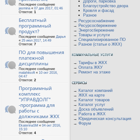
Дороги, парковка
Последнее сообщение
Благоустройство двора
jasmina
«
07 дек 2017, 01:46
Кровля и фасад
Ответов:
1
Разное
Бесплатный
→
Ресурсоснабжение
программный
→
Ресурсосбережение
→
Энергосбережение
продукт?
→
Товары и услуги
Последнее сообщение
Дарья
→
Специализированное ПО
«
25 июл 2017, 14:49
→
Разное (статьи о ЖКХ)
Ответов:
7
ПО для повышения
платежной
дисциплины
→
Тарифы в ЖКХ
→
Оплата ЖКУ
Последнее сообщение
→
Ремонт на этаже
malahitsoft
«
10 окт 2016,
04:47
Ответов:
2
Программный
→
Каталог компаний
комплекс
→
ЖКХ на карте
"УПРАВДОЛГ"
→
Каталог товаров
-программа для
→
Каталог услуг
→
Доска объявлений
работы с
→
Работа в ЖКХ
должниками ЖКХ
→
Юридическая консультация
Последнее сообщение
→
Форум
EkaterinaSM
«
04 окт 2016,
15:10
Ответов:
4