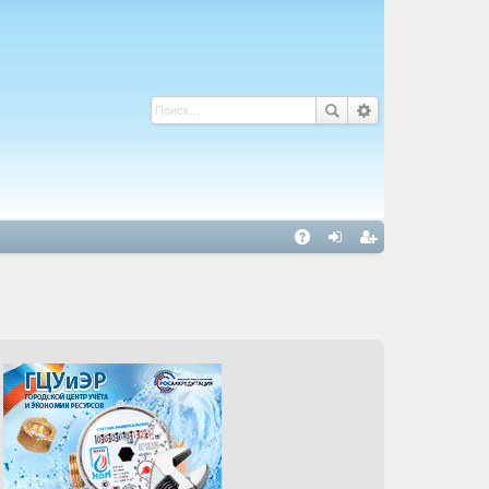
С
A
хо
ег
Q
д
ис
тр
ац
ия