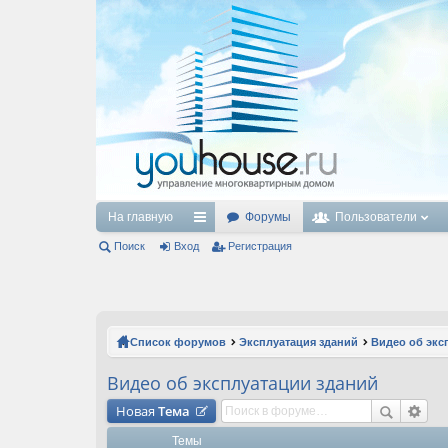
На главную
Форумы
Пользователи
Поиск
Вход
с
Регистрация
ы
лк
и
Список форумов
Эксплуатация зданий
Видео об экс
Видео об эксплуатации зданий
Новая
Тема
Темы