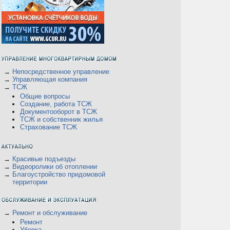
→
Непосредственное управление
→
Управляющая компания
→
ТСЖ
Общие вопросы
Создание, работа ТСЖ
Документооборот в ТСЖ
ТСЖ и собственник жилья
Страхование ТСЖ
→
Красивые подъезды
→
Видеоролики об отоплении
→
Благоустройство придомовой
территории
→
Ремонт и обслуживание
Ремонт
Уборка