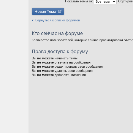
Показать темы за:
Сортиров
Новая
Тема
Вернуться к списку форумов
Кто сейчас на форуме
Количество пользователей, которые сейчас просматривают этот ф
Права доступа к форуму
Вы
не можете
начинать темы
Вы
не можете
отвечать на сообщения
Вы
не можете
редактировать свои сообщения
Вы
не можете
удалять свои сообщения
Вы
не можете
добавлять вложения