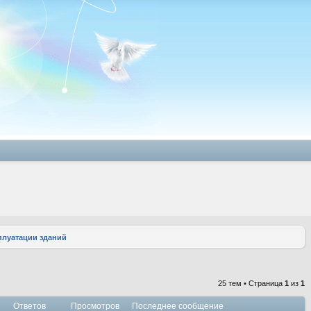
плуатации зданий
25 тем • Страница
1
из
1
Ответов
Просмотров
Последнее сообщение