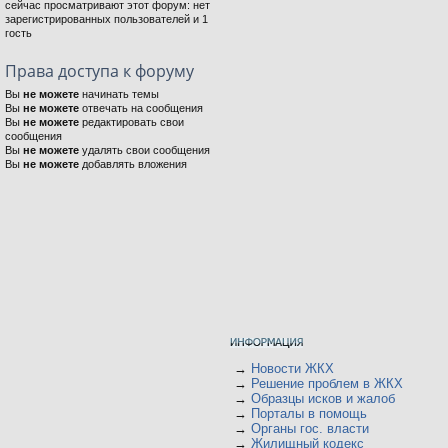
сейчас просматривают этот форум: нет
зарегистрированных пользователей и 1
гость
Права доступа к форуму
Вы
не можете
начинать темы
Вы
не можете
отвечать на сообщения
Вы
не можете
редактировать свои
сообщения
Вы
не можете
удалять свои сообщения
Вы
не можете
добавлять вложения
→
Новости ЖКХ
→
Решение проблем в ЖКХ
→
Образцы исков и жалоб
→
Порталы в помощь
→
Органы гос. власти
→
Жилищный кодекс