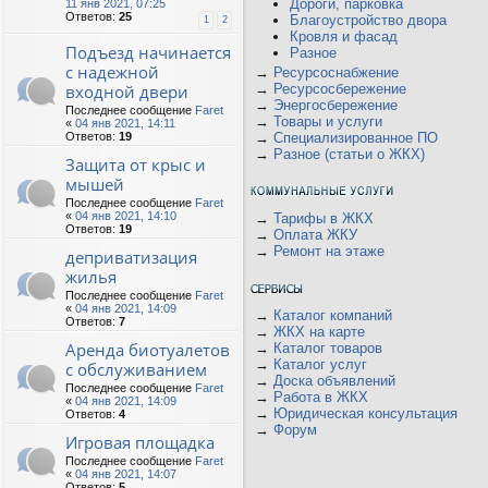
Дороги, парковка
11 янв 2021, 07:25
Ответов:
25
Благоустройство двора
1
2
Кровля и фасад
Подъезд начинается
Разное
с надежной
→
Ресурсоснабжение
входной двери
→
Ресурсосбережение
→
Энергосбережение
Последнее сообщение
Faret
→
Товары и услуги
«
04 янв 2021, 14:11
Ответов:
19
→
Специализированное ПО
→
Разное (статьи о ЖКХ)
Защита от крыс и
мышей
Последнее сообщение
Faret
«
04 янв 2021, 14:10
→
Тарифы в ЖКХ
Ответов:
19
→
Оплата ЖКУ
→
Ремонт на этаже
деприватизация
жилья
Последнее сообщение
Faret
«
04 янв 2021, 14:09
→
Каталог компаний
Ответов:
7
→
ЖКХ на карте
Аренда биотуалетов
→
Каталог товаров
→
Каталог услуг
с обслуживанием
→
Доска объявлений
Последнее сообщение
Faret
→
Работа в ЖКХ
«
04 янв 2021, 14:09
→
Юридическая консультация
Ответов:
4
→
Форум
Игровая площадка
Последнее сообщение
Faret
«
04 янв 2021, 14:07
Ответов:
5