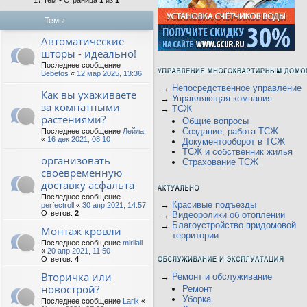
17 тем • Страница
1
из
1
Темы
Автоматические
шторы - идеально!
Последнее сообщение
Bebetos
«
12 мар 2025, 13:36
→
Непосредственное управление
Как вы ухаживаете
→
Управляющая компания
за комнатными
→
ТСЖ
растениями?
Общие вопросы
Создание, работа ТСЖ
Последнее сообщение
Лейла
«
16 дек 2021, 08:10
Документооборот в ТСЖ
ТСЖ и собственник жилья
организовать
Страхование ТСЖ
своевременную
доставку асфальта
Последнее сообщение
→
Красивые подъезды
perfectroll
«
30 апр 2021, 14:57
Ответов:
2
→
Видеоролики об отоплении
→
Благоустройство придомовой
Монтаж кровли
территории
Последнее сообщение
mirllall
«
20 апр 2021, 11:50
Ответов:
4
Вторичка или
→
Ремонт и обслуживание
новострой?
Ремонт
Уборка
Последнее сообщение
Larik
«