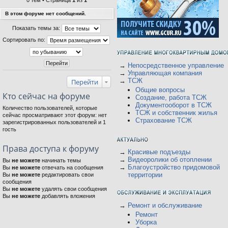
0 тем • Страница
1
из
1
В этом форуме нет сообщений.
Показать темы за:
Сортировать по:
→
Непосредственное управление
→
Управляющая компания
→
ТСЖ
Перейти
Общие вопросы
Кто сейчас на форуме
Создание, работа ТСЖ
Документооборот в ТСЖ
Количество пользователей, которые
ТСЖ и собственник жилья
сейчас просматривают этот форум: нет
Страхование ТСЖ
зарегистрированных пользователей и 1
гость
Права доступа к форуму
→
Красивые подъезды
→
Видеоролики об отоплении
Вы
не можете
начинать темы
→
Благоустройство придомовой
Вы
не можете
отвечать на сообщения
территории
Вы
не можете
редактировать свои
сообщения
Вы
не можете
удалять свои сообщения
Вы
не можете
добавлять вложения
→
Ремонт и обслуживание
Ремонт
Уборка