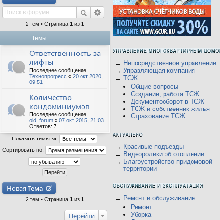
2 тем • Страница
1
из
1
Темы
Ответственность за
лифты
→
Непосредственное управление
→
Управляющая компания
Последнее сообщение
Технопрогресс
«
20 окт 2020,
→
ТСЖ
09:51
Общие вопросы
Создание, работа ТСЖ
Количество
Документооборот в ТСЖ
кондоминиумов
ТСЖ и собственник жилья
Последнее сообщение
Страхование ТСЖ
old_forum
«
07 окт 2015, 21:03
Ответов:
7
Показать темы за:
→
Красивые подъезды
Сортировать по:
→
Видеоролики об отоплении
→
Благоустройство придомовой
территории
Новая
Тема
→
Ремонт и обслуживание
2 тем • Страница
1
из
1
Ремонт
Уборка
Перейти