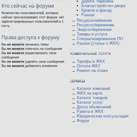
Дороги, парковка
Кто сейчас на форуме
Благоустройство двора
Кровля и фасад
Количество пользователей, которые
Разное
сейчас просматривают этот форум: нет
→
Ресурсоснабжение
зарегистрированных пользователей и 1
→
Ресурсосбережение
гость
→
Энергосбережение
→
Товары и услуги
Права доступа к форуму
→
Специализированное ПО
→
Разное (статьи о ЖКХ)
Вы
не можете
начинать темы
Вы
не можете
отвечать на сообщения
Вы
не можете
редактировать свои
сообщения
→
Тарифы в ЖКХ
Вы
не можете
удалять свои сообщения
→
Оплата ЖКУ
Вы
не можете
добавлять вложения
→
Ремонт на этаже
→
Каталог компаний
→
ЖКХ на карте
→
Каталог товаров
→
Каталог услуг
→
Доска объявлений
→
Работа в ЖКХ
→
Юридическая консультация
→
Форум