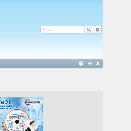
С
A
хо
ег
Q
д
ис
тр
ац
ия