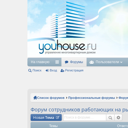
На главную
Форумы
Пользователи
Поиск
Вход
с
Регистрация
ы
лк
и
Список форумов
Профессиональные форумы
Форум
Форум сотрудников работающих на р
Новая
Тема
Темы
Ответ