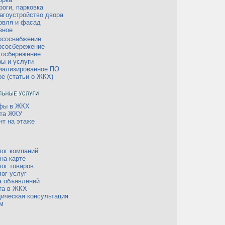
роги, парковка
агоустройство двора
овля и фасад
зное
рсоснабжение
рсосбережение
госбережение
ры и услуги
иализированное ПО
ое (статьи о ЖКХ)
фы в ЖКХ
та ЖКУ
нт на этаже
лог компаний
на карте
лог товаров
лог услуг
а объявлений
та в ЖКХ
ическая консультация
м