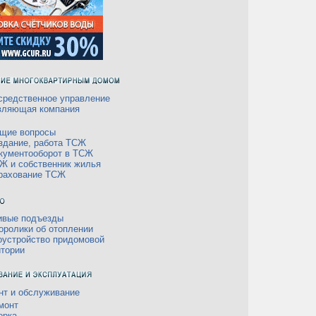
средственное управление
вляющая компания
щие вопросы
здание, работа ТСЖ
кументооборот в ТСЖ
Ж и собственник жилья
рахование ТСЖ
ивые подъезды
оролики об отоплении
оустройство придомовой
итории
нт и обслуживание
монт
орка