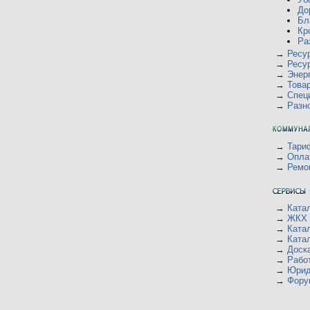
До
Бл
Кр
Ра
→
Ресу
→
Ресу
→
Энер
→
Това
→
Спец
→
Разн
→
Тари
→
Опла
→
Ремо
→
Ката
→
ЖКХ 
→
Ката
→
Ката
→
Доск
→
Рабо
→
Юрид
→
Фору