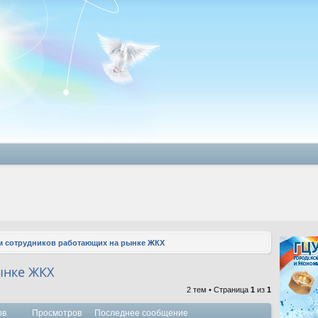
 сотрудников работающих на рынке ЖКХ
ынке ЖКХ
2 тем • Страница
1
из
1
ов
Просмотров
Последнее сообщение