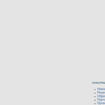
→
Ново
→
Реше
→
Обра
→
Порт
→
Орган