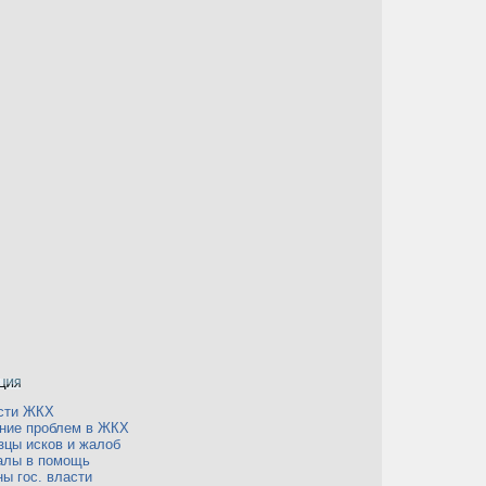
сти ЖКХ
ние проблем в ЖКХ
зцы исков и жалоб
алы в помощь
ы гос. власти