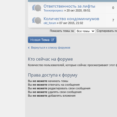
Ответственность за лифты
0
Технопрогресс
» 20 окт 2020, 09:51
Количество кондоминиумов
7
old_forum
» 07 окт 2015, 21:02
Показать темы за:
Сортировать п
Новая
Тема
Вернуться к списку форумов
Кто сейчас на форуме
Количество пользователей, которые сейчас просматривают этот ф
Права доступа к форуму
Вы
не можете
начинать темы
Вы
не можете
отвечать на сообщения
Вы
не можете
редактировать свои сообщения
Вы
не можете
удалять свои сообщения
Вы
не можете
добавлять вложения