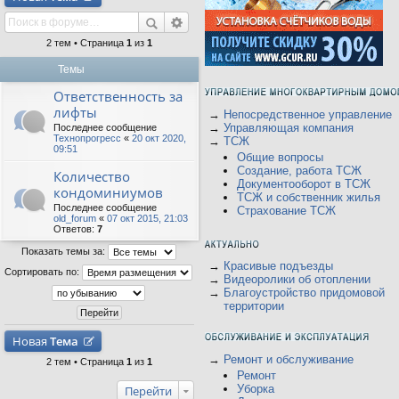
2 тем • Страница
1
из
1
Темы
Ответственность за
лифты
→
Непосредственное управление
→
Управляющая компания
Последнее сообщение
Технопрогресс
«
20 окт 2020,
→
ТСЖ
09:51
Общие вопросы
Создание, работа ТСЖ
Количество
Документооборот в ТСЖ
кондоминиумов
ТСЖ и собственник жилья
Последнее сообщение
Страхование ТСЖ
old_forum
«
07 окт 2015, 21:03
Ответов:
7
Показать темы за:
→
Красивые подъезды
Сортировать по:
→
Видеоролики об отоплении
→
Благоустройство придомовой
территории
Новая
Тема
→
Ремонт и обслуживание
2 тем • Страница
1
из
1
Ремонт
Уборка
Перейти