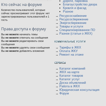
Дороги, парковка
Кто сейчас на форуме
Благоустройство двора
Кровля и фасад
Количество пользователей, которые
Разное
сейчас просматривают этот форум: нет
→
Ресурсоснабжение
зарегистрированных пользователей и 1
→
Ресурсосбережение
гость
→
Энергосбережение
→
Товары и услуги
Права доступа к форуму
→
Специализированное ПО
→
Разное (статьи о ЖКХ)
Вы
не можете
начинать темы
Вы
не можете
отвечать на сообщения
Вы
не можете
редактировать свои
сообщения
→
Тарифы в ЖКХ
Вы
не можете
удалять свои сообщения
→
Оплата ЖКУ
Вы
не можете
добавлять вложения
→
Ремонт на этаже
→
Каталог компаний
→
ЖКХ на карте
→
Каталог товаров
→
Каталог услуг
→
Доска объявлений
→
Работа в ЖКХ
→
Юридическая консультация
→
Форум