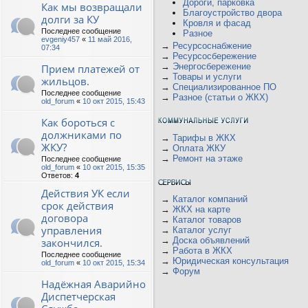
Дороги, парковка
Как мы возвращали
Благоустройство двора
долги за КУ
Кровля и фасад
Последнее сообщение
Разное
evgeniy457
«
11 май 2016,
→
Ресурсоснабжение
07:34
→
Ресурсосбережение
→
Энергосбережение
Прием платежей от
→
Товары и услуги
жильцов.
→
Специализированное ПО
Последнее сообщение
→
Разное (статьи о ЖКХ)
old_forum
«
10 окт 2015, 15:43
Как бороться с
должниками по
→
Тарифы в ЖКХ
ЖКУ?
→
Оплата ЖКУ
→
Ремонт на этаже
Последнее сообщение
old_forum
«
10 окт 2015, 15:35
Ответов:
4
Действия УК если
→
Каталог компаний
срок действия
→
ЖКХ на карте
договора
→
Каталог товаров
управления
→
Каталог услуг
→
Доска объявлений
закончился.
→
Работа в ЖКХ
Последнее сообщение
→
Юридическая консультация
old_forum
«
10 окт 2015, 15:34
→
Форум
Надёжная Аварийно
Диспетчерская