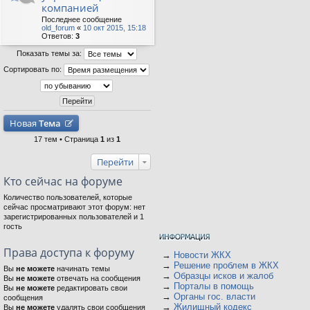
компанией
Последнее сообщение
old_forum
«
10 окт 2015, 15:18
Ответов:
3
Показать темы за:
Сортировать по:
Новая
Тема
17 тем • Страница
1
из
1
Перейти
Кто сейчас на форуме
Количество пользователей, которые
сейчас просматривают этот форум: нет
зарегистрированных пользователей и 1
гость
Права доступа к форуму
→
Новости ЖКХ
→
Решение проблем в ЖКХ
Вы
не можете
начинать темы
→
Образцы исков и жалоб
Вы
не можете
отвечать на сообщения
→
Порталы в помощь
Вы
не можете
редактировать свои
→
Органы гос. власти
сообщения
→
Жилищный кодекс
Вы
не можете
удалять свои сообщения