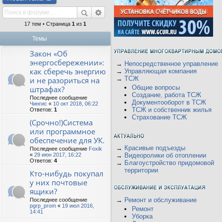
17 тем • Страница
1
из
1
Темы
Закон «Об
энергосбережении»:
→
Непосредственное управление
как сберечь энергию
→
Управляющая компания
→
ТСЖ
и не разориться на
Общие вопросы
штрафах?
Создание, работа ТСЖ
Последнее сообщение
Документооборот в ТСЖ
Чингис
«
10 окт 2018, 06:22
ТСЖ и собственник жилья
Ответов:
1
Страхование ТСЖ
(Срочно!)Система
или программное
обеспечение для УК.
→
Красивые подъезды
Последнее сообщение
Foxik
«
29 июн 2017, 16:22
→
Видеоролики об отоплении
Ответов:
4
→
Благоустройство придомовой
территории
Кто-нибудь покупал
у них почтовые
ящики?
→
Ремонт и обслуживание
Последнее сообщение
pgrp_prom
«
19 июл 2016,
Ремонт
14:41
Уборка