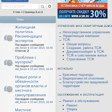
4 тем • Страница
1
из
1
Темы
Жилищная
политика.
→
Непосредственное управление
Рекомендации
→
Управляющая компания
→
ТСЖ
экспертов
Общие вопросы
Последнее сообщение
Создание, работа ТСЖ
old_forum
«
10 окт 2015, 16:45
Ответов:
2
Документооборот в ТСЖ
ТСЖ и собственник жилья
Проблема с
Страхование ТСЖ
мусором?
Последнее сообщение
old_forum
«
10 окт 2015, 16:44
→
Красивые подъезды
Новые роли и
→
Видеоролики об отоплении
обязанности
→
Благоустройство придомовой
органов власти и
территории
местного
самоуправления
Последнее сообщение
→
Ремонт и обслуживание
old_forum
«
10 окт 2015, 16:44
Ремонт
Местное
Уборка