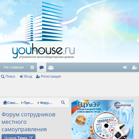
На главную
Поиск
Вход
с
ор
Регистрация
ол
хо
ег
ы
ум
ьз
д
ис
лк
ы
ов
тр
Список форумов
Профессиональные форумы
Форум сотрудников местного самоуправления
П
и
ат
ац
ои
Форум сотрудников
ел
ия
ск
местного
и
самоуправления
Новая
Тема