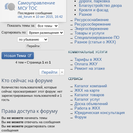
Дороги, парковка
Самоуправление
Благоустройство двора
МСУ ТОС
Кровля и фасад
Последнее сообщение
Разное
old_forum
«
10 окт 2015, 16:42
→
Ресурсоснабжение
→
Ресурсосбережение
Показать темы за:
→
Энергосбережение
Сортировать по:
→
Товары и услуги
→
Специализированное ПО
→
Разное (статьи о ЖКХ)
Новая
Тема
→
Тарифы в ЖКХ
4 тем • Страница
1
из
1
→
Оплата ЖКУ
→
Ремонт на этаже
Перейти
Кто сейчас на форуме
→
Каталог компаний
Количество пользователей, которые
→
ЖКХ на карте
сейчас просматривают этот форум: нет
→
Каталог товаров
зарегистрированных пользователей и 1
→
Каталог услуг
гость
→
Доска объявлений
→
Работа в ЖКХ
Права доступа к форуму
→
Юридическая консультация
→
Форум
Вы
не можете
начинать темы
Вы
не можете
отвечать на сообщения
Вы
не можете
редактировать свои
сообщения