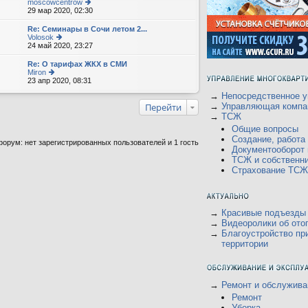
moscowcentrow
29 мар 2020, 02:30
е
р
е
Re: Семинары в Сочи летом 2...
йт
Volosok
и
24 май 2020, 23:27
е
к
р
п
е
Re: О тарифах ЖКХ в СМИ
о
йт
Miron
с
и
23 апр 2020, 08:31
е
л
к
р
е
п
→
Непосредственное у
е
д
о
йт
Перейти
→
Управляющая компа
н
с
и
→
ТСЖ
е
л
к
м
е
Общие вопросы
п
у
д
о
Создание, работ
орум: нет зарегистрированных пользователей и 1 гость
с
н
с
Документооборот
о
е
л
о
ТСЖ и собственн
м
е
б
у
Страхование ТСЖ
д
щ
с
н
е
о
е
н
о
м
и
б
у
ю
щ
→
Красивые подъезды
с
е
о
→
Видеоролики об ото
н
о
→
Благоустройство пр
и
б
территории
ю
щ
е
н
и
ю
→
Ремонт и обслужива
Ремонт
Уборка