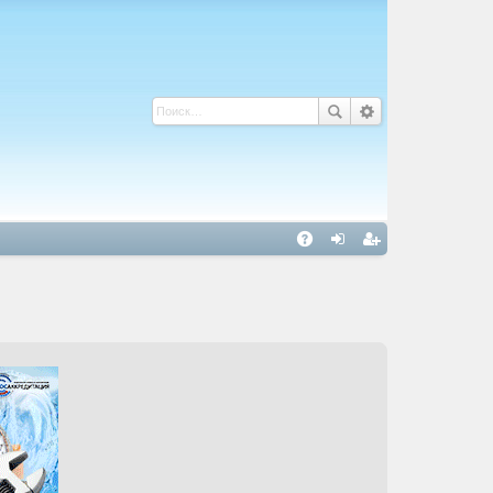
С
A
хо
ег
Q
д
ис
тр
ац
ия