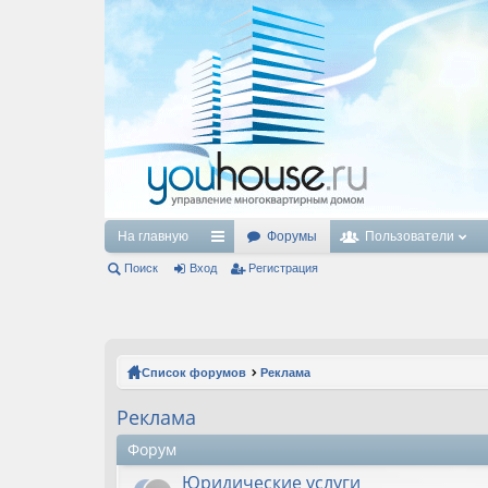
На главную
Форумы
Пользователи
Поиск
Вход
с
Регистрация
ы
лк
и
Список форумов
Реклама
Реклама
Форум
Юридические услуги