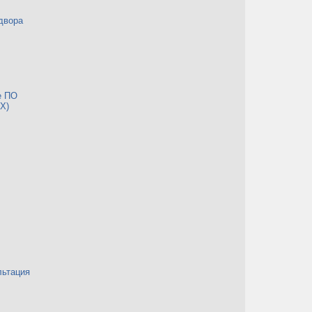
двора
е ПО
Х)
льтация