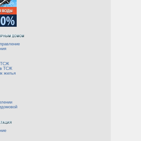
правление
ния
а ТСЖ
 в ТСЖ
ик жилья
плении
идомовой
ние