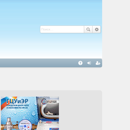
С
A
хо
ег
Q
д
ис
тр
ац
ия