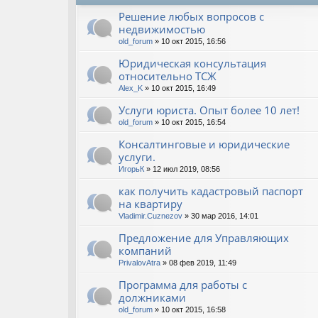
Решение любых вопросов с
недвижимостью
old_forum
» 10 окт 2015, 16:56
Юридическая консультация
относительно ТСЖ
Alex_K
» 10 окт 2015, 16:49
Услуги юриста. Опыт более 10 лет!
old_forum
» 10 окт 2015, 16:54
Консалтинговые и юридические
услуги.
ИгорьК
» 12 июл 2019, 08:56
как получить кадастровый паспорт
на квартиру
Vladimir.Cuznezov
» 30 мар 2016, 14:01
Предложение для Управляющих
компаний
PrivalovAtra
» 08 фев 2019, 11:49
Программа для работы с
должниками
old_forum
» 10 окт 2015, 16:58