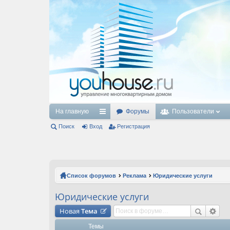
На главную
Форумы
Пользователи
Поиск
Вход
с
Регистрация
ы
лк
и
Список форумов
Реклама
Юридические услуги
Юридические услуги
Новая
Тема
Темы