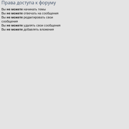
Права доступа к форуму
Вы
не можете
начинать темы
Вы
не можете
отвечать на сообщения
Вы
не можете
редактировать свои
сообщения
Вы
не можете
удалять свои сообщения
Вы
не можете
добавлять вложения