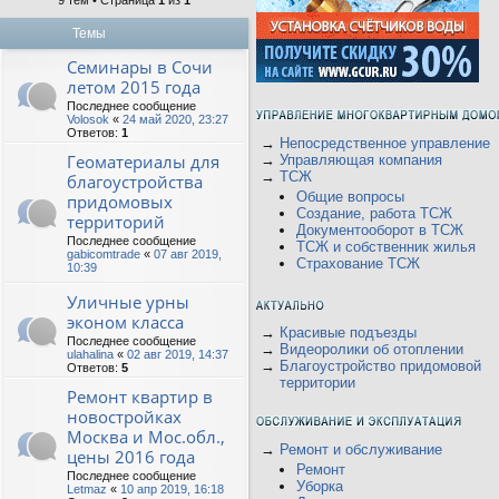
9 тем • Страница
1
из
1
Темы
Семинары в Сочи
летом 2015 года
Последнее сообщение
Volosok
«
24 май 2020, 23:27
Ответов:
1
→
Непосредственное управление
Геоматериалы для
→
Управляющая компания
→
ТСЖ
благоустройства
Общие вопросы
придомовых
Создание, работа ТСЖ
территорий
Документооборот в ТСЖ
Последнее сообщение
ТСЖ и собственник жилья
gabicomtrade
«
07 авг 2019,
Страхование ТСЖ
10:39
Уличные урны
эконом класса
→
Красивые подъезды
Последнее сообщение
→
Видеоролики об отоплении
ulahalina
«
02 авг 2019, 14:37
→
Благоустройство придомовой
Ответов:
5
территории
Ремонт квартир в
новостройках
Москва и Мос.обл.,
→
Ремонт и обслуживание
цены 2016 года
Ремонт
Последнее сообщение
Уборка
Letmaz
«
10 апр 2019, 16:18