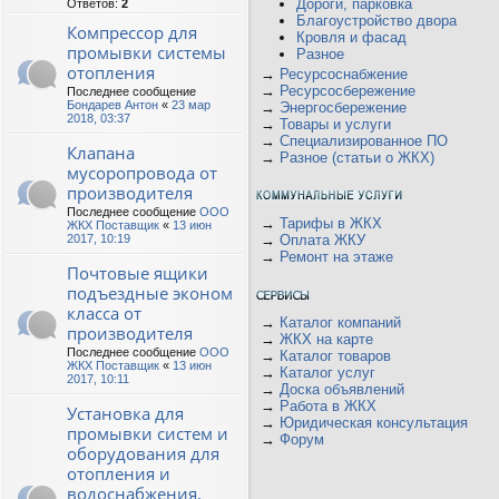
Дороги, парковка
Ответов:
2
Благоустройство двора
Компрессор для
Кровля и фасад
промывки системы
Разное
отопления
→
Ресурсоснабжение
→
Ресурсосбережение
Последнее сообщение
Бондарев Антон
«
23 мар
→
Энергосбережение
2018, 03:37
→
Товары и услуги
→
Специализированное ПО
Клапана
→
Разное (статьи о ЖКХ)
мусоропровода от
производителя
Последнее сообщение
ООО
→
Тарифы в ЖКХ
ЖКХ Поставщик
«
13 июн
2017, 10:19
→
Оплата ЖКУ
→
Ремонт на этаже
Почтовые ящики
подъездные эконом
класса от
→
Каталог компаний
производителя
→
ЖКХ на карте
Последнее сообщение
ООО
→
Каталог товаров
ЖКХ Поставщик
«
13 июн
→
Каталог услуг
2017, 10:11
→
Доска объявлений
→
Работа в ЖКХ
Установка для
→
Юридическая консультация
промывки систем и
→
Форум
оборудования для
отопления и
водоснабжения.