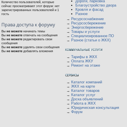
Дороги, парковка
Количество пользователей, которые
Благоустройство двора
сейчас просматривают этот форум: нет
Кровля и фасад
зарегистрированных пользователей и 1
Разное
гость
→
Ресурсоснабжение
→
Ресурсосбережение
Права доступа к форуму
→
Энергосбережение
Вы
не можете
начинать темы
→
Товары и услуги
Вы
не можете
отвечать на сообщения
→
Специализированное ПО
Вы
не можете
редактировать свои
→
Разное (статьи о ЖКХ)
сообщения
Вы
не можете
удалять свои сообщения
Вы
не можете
добавлять вложения
→
Тарифы в ЖКХ
→
Оплата ЖКУ
→
Ремонт на этаже
→
Каталог компаний
→
ЖКХ на карте
→
Каталог товаров
→
Каталог услуг
→
Доска объявлений
→
Работа в ЖКХ
→
Юридическая консультация
→
Форум