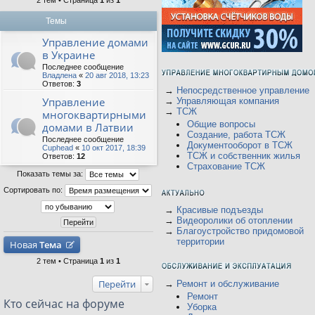
2 тем • Страница
1
из
1
Темы
Управление домами
в Украине
Последнее сообщение
Владлена
«
20 авг 2018, 13:23
Ответов:
3
→
Непосредственное управление
Управление
→
Управляющая компания
→
ТСЖ
многоквартирными
Общие вопросы
домами в Латвии
Создание, работа ТСЖ
Последнее сообщение
Документооборот в ТСЖ
Cuphead
«
10 окт 2017, 18:39
ТСЖ и собственник жилья
Ответов:
12
Страхование ТСЖ
Показать темы за:
Сортировать по:
→
Красивые подъезды
→
Видеоролики об отоплении
→
Благоустройство придомовой
территории
Новая
Тема
2 тем • Страница
1
из
1
Перейти
→
Ремонт и обслуживание
Ремонт
Кто сейчас на форуме
Уборка