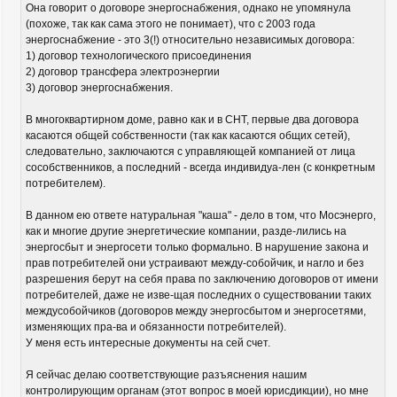
Она говорит о договоре энергоснабжения, однако не упомянула
(похоже, так как сама этого не понимает), что с 2003 года
энергоснабжение - это 3(!) относительно независимых договора:
1) договор технологического присоединения
2) договор трансфера электроэнергии
3) договор энергоснабжения.
В многоквартирном доме, равно как и в СНТ, первые два договора
касаются общей собственности (так как касаются общих сетей),
следовательно, заключаются с управляющей компанией от лица
сособственников, а последний - всегда индивидуа-лен (с конкретным
потребителем).
В данном ею ответе натуральная "каша" - дело в том, что Мосэнерго,
как и многие другие энергетические компании, разде-лились на
энергосбыт и энергосети только формально. В нарушение закона и
прав потребителей они устраивают между-собойчик, и нагло и без
разрешения берут на себя права по заключению договоров от имени
потребителей, даже не изве-щая последних о существовании таких
междусобойчиков (договоров между энергосбытом и энергосетями,
изменяющих пра-ва и обязанности потребителей).
У меня есть интересные документы на сей счет.
Я сейчас делаю соответствующие разъяснения нашим
контролирующим органам (этот вопрос в моей юрисдикции), но мне