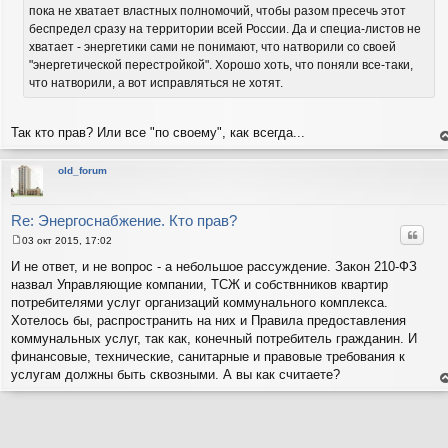
пока не хватает властных полномочий, чтобы разом пресечь этот
беспредел сразу на территории всей России. Да и специа-листов не
хватает - энергетики сами не понимают, что натворили со своей
"энергетической перестройкой". Хорошо хоть, что поняли все-таки,
что натворили, а вот исправляться не хотят.
Так кто прав? Или все "по своему", как всегда...
е
н
т
old_forum
с
н
в
р
Re: Энергоснабжение. Кто прав?
Цитат
03 окт 2015, 17:02
С
о
И не ответ, и не вопрос - а небольшое рассуждение. Закон 210-ФЗ
о
назвал Управляющие компании, ТСЖ и собствнников квартир
б
щ
потребителями услуг организаций коммунального комплекса.
е
Хотелось бы, распространить на них и Правила предоставления
н
и
коммунальных услуг, так как, конечный потребитель гражданин. И
е
финансовые, технические, санитарные и правовые требования к
услугам должны быть сквозными. А вы как считаете?
е
н
т
с
н
в