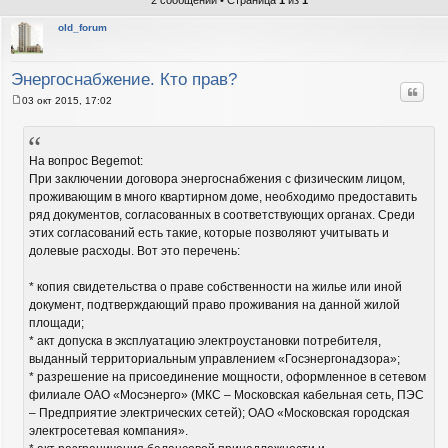
2 сообщений • Страница
1
из
1
old_forum
Энергоснабжение. Кто прав?
Цитат
03 окт 2015, 17:02
С
о
о
б
щ
На вопрос Begemot:
е
При заключении договора энергоснабжения с физическим лицом,
н
и
проживающим в много квартирном доме, необходимо предоставить
е
ряд документов, согласованных в соответствующих органах. Среди
этих согласований есть такие, которые позволяют учитывать и
долевые расходы. Вот это перечень:
* копия свидетельства о праве собственности на жилье или иной
документ, подтверждающий право проживания на данной жилой
площади;
* акт допуска в эксплуатацию электроустановки потребителя,
выданный территориальным управлением «Госэнергонадзора»;
* разрешение на присоединение мощности, оформленное в сетевом
филиале ОАО «Мосэнерго» (МКС – Московская кабельная сеть, ПЭС
– Предприятие электрических сетей); ОАО «Московская городская
электросетевая компания».