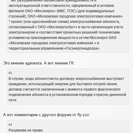
* акт разграничения балансовой принадлежности и
эксплуатационной ответственности, оформленный в сетевом
филиале ОАО «Мосэнерго» (МКС, ПЭС) (для индивидуальных
строений); ОАО «Московская городская электросетевая компания»
* проект (или однолинейная схема) электроснабжения абонента,
согласованный с ОАО «Мосэнергосбыт» в части организации учета
электроэнергии и соответствия проектных решений техническим
условиям на присоединение мощности к сетям Мосэнерго ОАО
«Московская городская электросетевая компания » и
территориальным управлением «Госэнергонадзора».
Это мнение адвоката. А вот мнение ГК:
В случае, когда абонентом по договору энергоснабжения выступает
гражданин, использующий энергию для бытового потреб-ления,
договор считается заключенным с момента первого фактического
подключения абонента в установленном порядке к присое-диненной
сети.
А вот комментарии с другого форума от fly-zzz:
Разуваева не права.