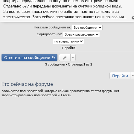
квартира передавалась по акту, но в нем об ИПУ речи не было.
б
щ
Отдельно были переданы документы на счетчик холодной воды.
е
За все то время,пока счетчик не работал- нам не начисляли за
н
и
электричество. Зато сейчас постоянно завышают наши показания....
е
е
н
Показать сообщения за:
т
с
Сортировать по:
н
в
р
Ответить
на сообщение
3 сообщений • Страница
1
из
1
Перейти
Кто сейчас на форуме
Количество пользователей, которые сейчас просматривают этот форум: нет
зарегистрированных пользователей и 1 гость