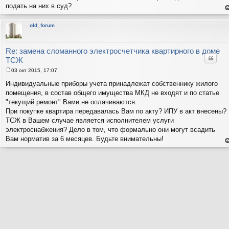
подать на них в суд?
е
н
т
old_forum
с
н
в
р
Re: замена сломанного электросчетчика квартирного в доме
Цитат
ТСЖ
03 окт 2015, 17:07
С
о
Индивидуальные приборы учета принадлежат собственнику жилого
о
помещения, в состав общего имущества МКД не входят и по статье
б
щ
"текущий ремонт" Вами не оплачиваются.
е
При покупке квартира передавалась Вам по акту? ИПУ в акт внесены?
н
и
ТСЖ в Вашем случае является исполнителем услуги
е
электроснабжения? Дело в том, что формально они могут всадить
Вам норматив за 6 месяцев. Будьте внимательны!
е
н
т
с
н
в
р