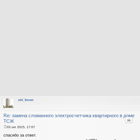
old_forum
Re: замена сломанного электросчетчика квартирного в доме
Цитат
ТСЖ
03 окт 2015, 17:07
С
о
спасибо за ответ.
о