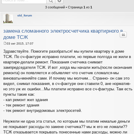
3 сообщений • Страница
1
из
1
old_forum
замена сломанного электросчетчика квартирного в
Цитат
доме ТСЖ
03 окт 2015, 17:07
С
о
Здравствуйте. Помогите разобраться! мы купили квартиру в доме
о
ТСЖ. По сч-фактуре исправно платили, но первые полгода не жили в
б
щ
квартире-делали ремонт. Показания счетчика снимает
е
зампредседателя ТСЖ. И вот ,когда мы начали жить(после окончания
н
и
ремонта) он появляется и объявляет что счетчик сломался-мы
е
виноваты-меняйте сами. И почему мы молчим... Странно- он сам это
видел, снимал показания, в сч-фактуре они ставили 0, ане норматив-
но это уж их ошибки...Мы платили исправно все сч-фактуры. Там есть
пункты такие как:
- кап ремонт жил здания
- тек ремонт здания
- тек ремонт внутридомовых электросетей.
Неужели ни одна эта статья, по которым мы платим немалые деньги
не покрывает расходы по замене счетчика?? мы ж его не ломали??
ТСЖ отказывается покрывать понесенные нами расходы, можно ли