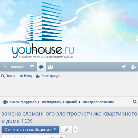
На главную
Поиск
Вход
с
ор
Регистрация
ол
хо
ег
ы
ум
ьз
д
ис
лк
ы
ов
тр
Список форумов
Эксплуатация зданий
Электроснабжение
и
ат
ац
ои
замена сломанного электросчетчика квартирного
ел
ия
ск
в доме ТСЖ
и
Ответить
на сообщение