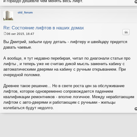
и гораздо дешевле чем менять весь лифт.
е
н
т
old_forum
с
н
в
р
Re: Состояние лифтов в наших домах
Цитат
06 окт 2015, 16:47
С
о
Вы Дмитрий, забыли одну деталь - лифтеру и швейцару придется
о
давать чаевые.
б
щ
е
А вообще, я тут недавно перебирая, читал по диагонали статьи про
н
и
лифты , и теперь уже не считаю дикой мысль заменить кабину с
е
автоматическими дверями на кабину с ручным открыванием. При
очередной поломке.
Древнее такое решение... Но в свете роста цен за обслуживание
лифтов, которое одновременно сопровождается падением
квалификации ремонтников - вполне логичное. Между неработающим
лифтом с авто-дверями и работающим с ручными - жильцы
колебаться будут недолго.
е
н
т
с
н
в
р