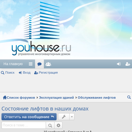
На главную
Поиск
Вход
с
ор
Регистрация
ол
хо
ег
ы
ум
ьз
д
ис
лк
ы
ов
тр
Список форумов
Эксплуатация зданий
Обслуживание лифтов
и
ат
ац
ои
Состояние лифтов в наших домах
ел
ия
ск
Ответить
на сообщение
и