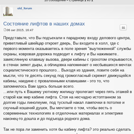
10 сообщений • Страница
1
из
1
old_forum
Состояние лифтов в наших домах
Цитат
06 окт 2015, 16:47
С
о
Представьте, что Вы подъехали к парадному входу делового центра,
о
приветливый швейцар откроет дверь, Вы входите в холл, где с
б
щ
первого момента оказываетесь в поле зрения "выутюженной" службы
е
охраны, ковровая дорожка подводит к лифту и Вы нажимаете..
н
и
замяслянную клавишу вызова, двери кабины с грохотом открываются,
е
в стенах зияют дыры, а облицовка напоминает о несбывшихся мечтах
социалистического прошлого... Выходя из здания, ловите себя на
мысли, что те десять секунд под громогласный скрежет движущейся
кабины, наедине с проваленными клавишами - это то, что
запомнилось Вам здесь больше всего.
...или путь к Вашему уютному жилищу пролегает через пять этажей в
старой как мир кабине лифта. Стоя на несчадно истоптанном за
долгие годы линолеуме, под тусклый накал лампочки в потолке и
скучный кошачий душок, Вы мечтаете о том, чтобы весть о
современных технологиях в отделочных материалах и электрике
наконец-то дошла и до подъезда родного дома.
Так не пора ли заменить хотя бы кабину лифта? это реально сделать