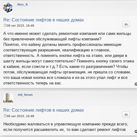
н
т
Alex_K
с
н
в
р
Re: Состояние лифтов в наших домах
Цитат
06 окт 2015, 16:48
С
о
А что именно может сделать ремонтная компания или сами жильцы
о
без привлечения обслуживающей лифты компании?
б
щ
Понятно, что кабину должны менять профессионалы имеющие
е
соответствующие разрешения, квалификацию и главное,
н
и
ответственность. А поменять кнопки лифта на этаже, или двери в
е
шахту жильцы могут самостоятельно? Поменять кнопку своего этажа
в кабине, если сожгли и т.д.? Есть какие-то разграничения? Чтобы
потом, обслуживающая лифты организация, не пришла со словами,
что ваша новая кнопка все сломала и из-за этого упал лифт и все
ответственность теперь на вас.
е
н
т
old_forum
с
н
в
р
Re: Состояние лифтов в наших домах
Цитат
06 окт 2015, 16:48
С
о
Необходимо жаловаться в управляющую компанию прежде всего,
о
если получится расшевелить их, то вам сделают ремонт лифтов
б
щ
е