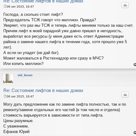
Re: Состояние лифтов в наших домах
Цитат
06 окт 2015, 16:47
С
о
Господа, а сколько стоит лифт?
о
Председатель ТСЖ говорт что миллион. Правда?
б
щ
Уверяет, что раз мы ТСЖ и теперь лифты меняем только за наш счет.
е
Причем лифт в моей парадной уже давно пришел в негодность,
н
и
выработал все ресурсы (у меня даже есть ответ Администрации
е
района о замене нашего лифта в течении года, хотя прошло уже 5
лет).
А если он упадет (не дай бог).
Может жаловаться в Ростехнадзор или сразу в МЧС?
Или копить миллион?
е
н
т
old_forum
с
н
в
р
Re: Состояние лифтов в наших домах
Цитат
06 окт 2015, 16:47
С
о
Могу дать предложение как по замене лифта полностью, так и по
о
ремонту/замене отдельных его частей (в том числе и отделка)
б
щ
стоимость варьируется в зависимости от типа лифта.
е
Цены разумные.
н
и
С уважением,
е
Ефанов Юрий
е