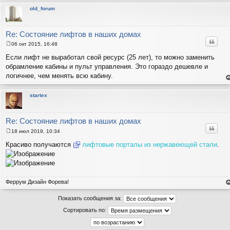
е
н
н
т
old_forum
и
с
н
е
в
р
Re: Состояние лифтов в наших домах
Цитат
06 окт 2015, 16:48
С
о
Если лифт не выработал свой ресурс (25 лет), то можно заменить
о
обрамление кабины и пульт управления. Это гораздо дешевле и
б
щ
логичнее, чем менять всю кабину.
е
е
н
н
и
т
startex
е
с
н
в
р
Re: Состояние лифтов в наших домах
Цитат
18 июл 2019, 10:34
С
о
Красиво получаются
лифтовые порталы из нержавеющей стали
.
о
б
щ
е
н
и
Феррум Дизайн Форева!
е
е
н
Показать сообщения за:
т
с
Сортировать по:
н
в
р