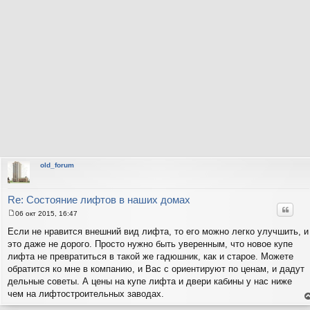
old_forum
Re: Состояние лифтов в наших домах
Цитат
06 окт 2015, 16:47
С
о
Если не нравится внешний вид лифта, то его можно легко улучшить, и
о
это даже не дорого. Просто нужно быть уверенным, что новое купе
б
щ
лифта не превратиться в такой же гадюшник, как и старое. Можете
е
обратится ко мне в компанию, и Вас с ориентируют по ценам, и дадут
н
и
дельные советы. А цены на купе лифта и двери кабины у нас ниже
е
чем на лифтостроительных заводах.
е