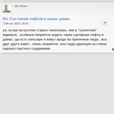
н
т
old_forum
с
н
в
р
Re: Состояние лифтов в наших домах
Цитат
06 окт 2015, 16:47
С
о
уж лучше на кусочке старого линолеума, чем в "туалетном"
о
варианте...особенно неприятно видеть такие сортирные лифты в
б
щ
домах, где есть консьерж и живут вроде бы приличные люди...все
е
друг друга знают...очень неприятно. или гордо рдеющие на стенах
н
и
надписи смутного содержания.
е
е
н
т
с
н
в
р