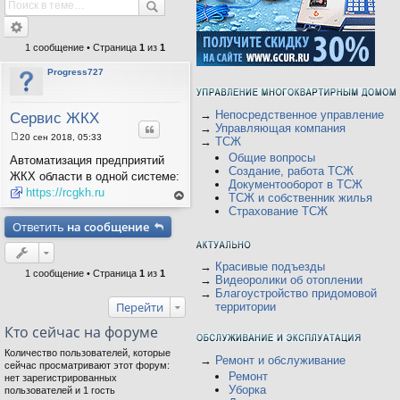
1 сообщение • Страница
1
из
1
Progress727
→
Непосредственное управление
Сервис ЖКХ
Цитата
→
Управляющая компания
20 сен 2018, 05:33
→
ТСЖ
С
Общие вопросы
о
Автоматизация предприятий
о
Создание, работа ТСЖ
ЖКХ области в одной системе:
б
Документооборот в ТСЖ
щ
https://rcgkh.ru
ТСЖ и собственник жилья
е
ер
Страхование ТСЖ
н
ну
и
Ответить
на сообщение
ть
е
ся
на
ве
рх
→
Красивые подъезды
1 сообщение • Страница
1
из
1
→
Видеоролики об отоплении
→
Благоустройство придомовой
Перейти
территории
Кто сейчас на форуме
Количество пользователей, которые
→
Ремонт и обслуживание
сейчас просматривают этот форум:
Ремонт
нет зарегистрированных
Уборка
пользователей и 1 гость