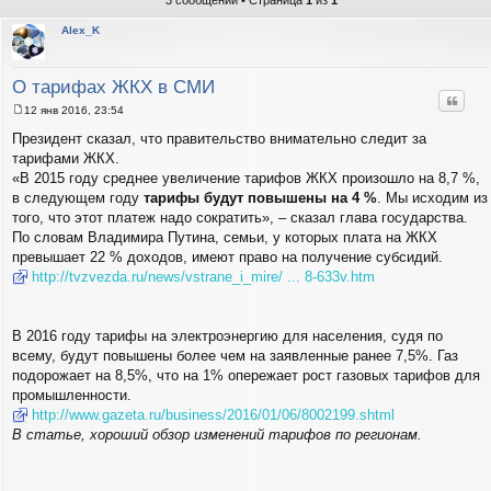
3 сообщений • Страница
1
из
1
Alex_K
О тарифах ЖКХ в СМИ
Цитат
12 янв 2016, 23:54
С
о
Президент сказал, что правительство внимательно следит за
о
тарифами ЖКХ.
б
щ
«В 2015 году среднее увеличение тарифов ЖКХ произошло на 8,7 %,
е
в следующем году
тарифы будут повышены на 4 %
. Мы исходим из
н
и
того, что этот платеж надо сократить», – сказал глава государства.
е
По словам Владимира Путина, семьи, у которых плата на ЖКХ
превышает 22 % доходов, имеют право на получение субсидий.
http://tvzvezda.ru/news/vstrane_i_mire/ ... 8-633v.htm
В 2016 году тарифы на электроэнергию для населения, судя по
всему, будут повышены более чем на заявленные ранее 7,5%. Газ
подорожает на 8,5%, что на 1% опережает рост газовых тарифов для
промышленности.
http://www.gazeta.ru/business/2016/01/06/8002199.shtml
В статье, хороший обзор изменений тарифов по регионам.