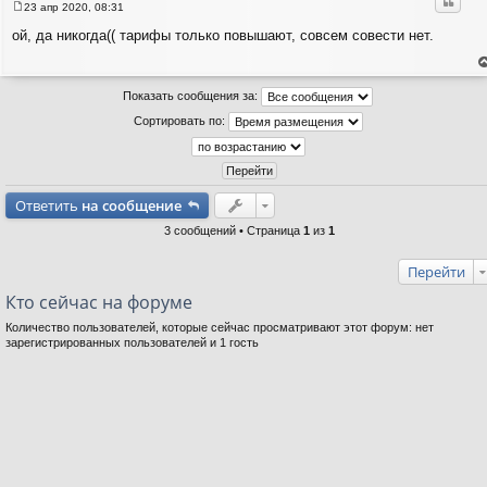
Цитат
23 апр 2020, 08:31
С
о
ой, да никогда(( тарифы только повышают, совсем совести нет.
о
б
щ
е
е
н
Показать сообщения за:
н
т
и
с
Сортировать по:
н
е
в
р
Ответить
на сообщение
3 сообщений • Страница
1
из
1
Перейти
Кто сейчас на форуме
Количество пользователей, которые сейчас просматривают этот форум: нет
зарегистрированных пользователей и 1 гость