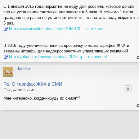
С 1 января 2016 года норматив на воду для россиян, которые до сих
пор не установили счетчики, увеличится в 3 раза. А если до 1 июля
граждане все равно не установят счетчик, то плата за воду вырастет в
5 раз.
http://www.newsler.ru/society/2016/01/0 ... ut-v-5-raz
В 2016 году увеличены пени за просрочку оплаты тарифов ЖКХ и
введены штрафы для недобросовестных управляющих компаний
http://yakutsk.ru/news/society/v_2016_g ... rosovestn/
е
н
т
jasmina
с
н
в
р
Re: О тарифах ЖКХ в СМИ
Цитат
09 дек 2017, 22:41
С
о
Мне интересно, когда-нибудь их снизят?
о
б
щ
е
е
н
н
т
и
с
н
е
в
р